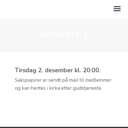
ÅRSMØTE 1
OM OSS
AKTIVITETER
KALENDER
Tirsdag 2. desember kl. 20:00.
TALER
Sakspapirer er sendt på mail til medlemmer
GI EN GAVE
og kan hentes i kirka etter gudstjeneste.
LILAND LEIRSTED
MIN SIDE