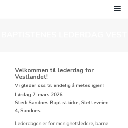
BAPTISTENES LEDERDAG VEST
OM OSS
AKTIVITETER
KALENDER
Velkommen til lederdag for
TALER
Vestlandet!
GI EN GAVE
Vi gleder oss til endelig å møtes igjen!
Lørdag 7. mars 2026.
LILAND LEIRSTED
Sted: Sandnes Baptistkirke, Sletteveien
MIN SIDE
4, Sandnes.
Lederdagen er for menighetsledere, barne-