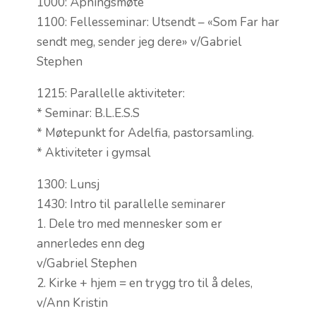
1000: Åpningsmøte
1100: Fellesseminar: Utsendt – «Som Far har
sendt meg, sender jeg dere» v/Gabriel
Stephen
1215: Parallelle aktiviteter:
* Seminar: B.L.E.S.S
* Møtepunkt for Adelfia, pastorsamling.
* Aktiviteter i gymsal
1300: Lunsj
1430: Intro til parallelle seminarer
1. Dele tro med mennesker som er
annerledes enn deg
v/Gabriel Stephen
2. Kirke + hjem = en trygg tro til å deles,
v/Ann Kristin