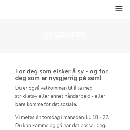
SYGRUPPE
OM OSS
AKTIVITETER
KALENDER
For deg som elsker å sy - og for
TALER
deg som er nysgjerrig på søm!
GI EN GAVE
Du er også velkommen til å ta med
strikketøy eller annet håndarbeid - eller
LILAND LEIRSTED
bare komme for det sosiale.
MIN SIDE
Vi møtes én torsdag i måneden, kl. 18 - 22.
Du kan komme og gå når det passer deg.