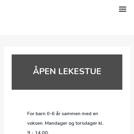
OM OSS
AKTIVITETER
KALENDER
ÅPEN LEKESTUE
TALER
GI EN GAVE
LILAND LEIRSTED
MIN SIDE
For barn 0-6 år sammen med en
voksen. Mandager og torsdager kl.
9 - 14.00.