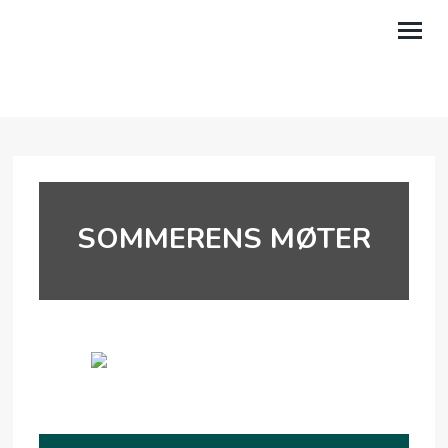
OM OSS
AKTIVITETER
KALENDER
SOMMERENS MØTER
TALER
GI EN GAVE
LILAND LEIRSTED
MIN SIDE