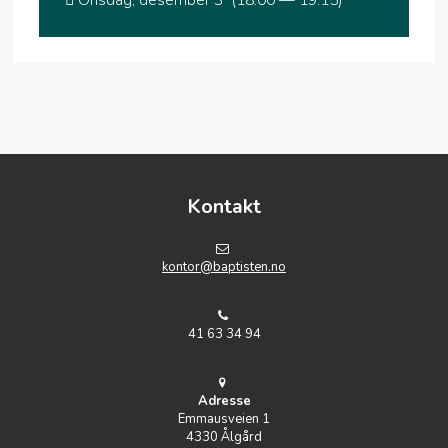
Onsdag, desember 3 (18:00 — 19:15)
Kontakt
kontor@baptisten.no
41 63 34 94
Adresse
Emmausveien 1
4330 Ålgård