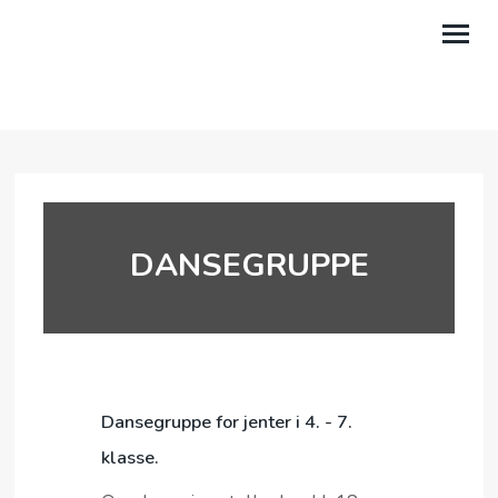
OM OSS
AKTIVITETER
KALENDER
DANSEGRUPPE
TALER
GI EN GAVE
LILAND LEIRSTED
MIN SIDE
Dansegruppe for jenter i 4. - 7.
klasse.